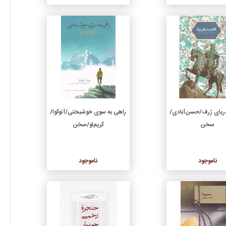
جزئیات
جزئیات
دریای ژرف/حسن‌آبادی/
راهی به سوی خوشبختی/آنوکوا/
سخن
کریم‌لو/سخن
ناموجود
ناموجود
جزئیات
جزئیات