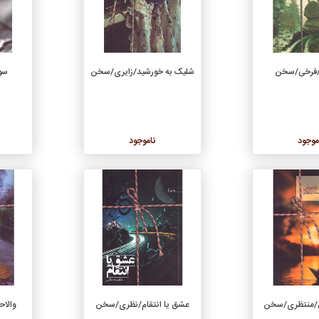
ه/فرخی/سخن
شلیک به خورشید/زایری/سخن
سو
موجود
ناموجود
جزئیات
جزئیات
/منتظری/سخن
عشق یا انتقام/نظری/سخن
والا