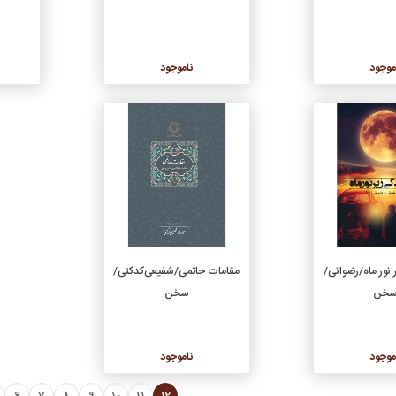
موجود
ناموجود
جزئیات
جزئیات
نور ماه/رضوانی/
مقامات حاتمی/شفیعی‌کدکنی/
خن
سخن
موجود
ناموجود