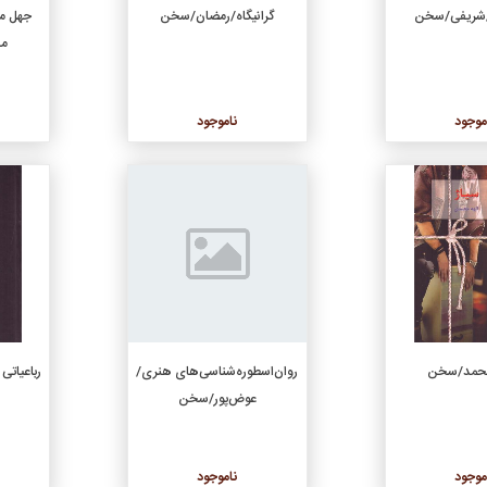
شریفی/سخن
گرانیگاه/رمضان/سخن
جهل م
مح
موجود
ناموجود
جزئیات
جزئیات
محمد/سخن
روان‌اسطوره‌شناسی‌های هنری/
رباعیاتی
عوض‌پور/سخن
موجود
ناموجود