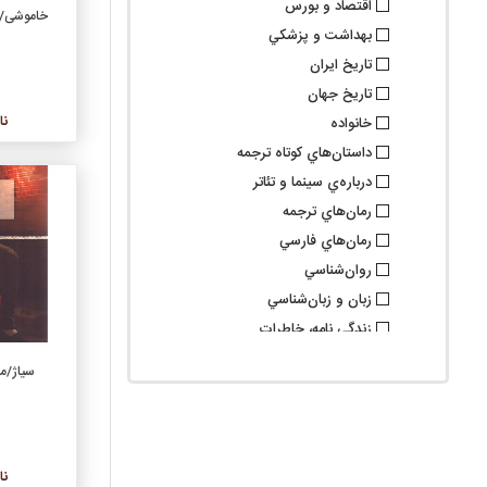
اقتصاد و بورس
خاموشی/
بهداشت و پزشکي
تاريخ ايران
تاريخ جهان
نا
خانواده
داستان‌هاي کوتاه ترجمه
درباره‌ي سينما و تئاتر
رمان‌هاي ترجمه
رمان‌هاي فارسي
روان‌شناسي
زبان و زبان‌شناسي
زندگي نامه، خاطرات
سرگرمي، عمومي، آشپزي
سیاژ/
سياست
شعر ترجمه
شعر کلاسيک فارسي
شعر نو فارسي
نا