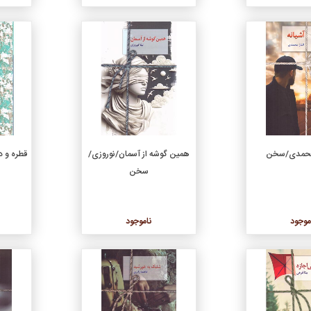
جزئیات
جزئیات
محمدی/سخن
همین گوشه از آسمان/نوروزی/
قطره و 
سخن
موجود
ناموجود
جزئیات
جزئیات