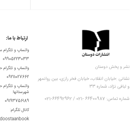
فلسفه
فني، مهندسي
فيلمنامه
قانون و حقوق
ارتباط با ما:
قرآن، قرآن‌پژوهي،
اسلام‌شناسي
کودک و نوجوان
واتساپ و تلگرام س
لوح فشرده، صوتي
09905223033
مجموعه ترانه
نشر و پخش دوستان
واتساپ و تلگرام ح
مديريت
09211027662
نشانی :
خیابان انقلاب، خیابان فخر رازی، بین روانمهر
معماري
واتساپ و تلگرام ح
و لبافی نژاد، شماره ۳۳
موسيقي
شهرستانها:
نشريات
شماره تماس: 66400987 -021 / 66492962-021
09193756189
نمايشنامه
کانال تلگرام:
ورزشي
doostaanbook
هنر