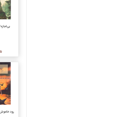
موسيقي
نشريات
نمايشنامه
ورزشي
بی‌اجاز
هنر
گروه فرعی
ادبيات ايران
نا
ادبيات جهان
اقتصاد و بورس
بهداشت و پزشکي
تاريخ ايران
تاريخ جهان
خانواده
داستان‌هاي کوتاه ترجمه
داستان‌هاي کوتاه فارسي
درباره‌ي سينما و تئاتر
رود خاموش