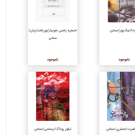
دا/نیک‌پور/سخن
حنجره زخمی جویبار/پورنامداریان/
سخن
ناموجود
ناموجود
جزئیات
جزئیات
حضرت/صفری/سخن
تبلور روناک/رستمی/سخن