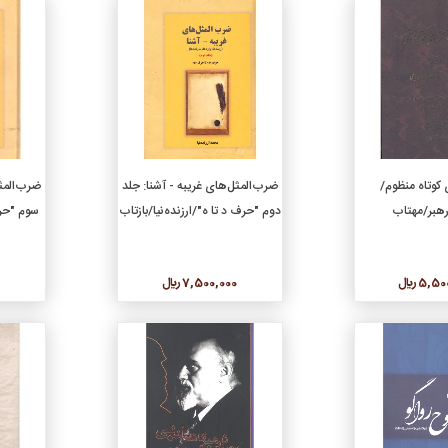
جزئیات
جزئیات
دن به سبد خرید
افزودن به سبد خرید
 کوتاه منظوم/
ضرب‌المثل‌های غریبه - آشنا: جلد
ضرب‌المثل
دوم "حرف د تا ه"/ارزنده‌نیا/بازتاب
سوم "حرف
5, ريال
7,500,000 ريال
0
جزئیات
جزئیات