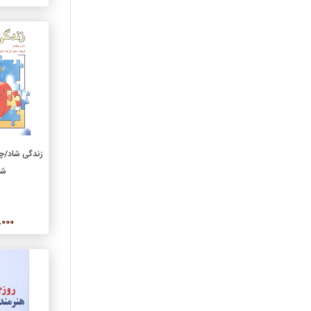
عرفان
عکس و عکاسي
علمي
علوم اجتماعي
علوم تربيتي
فرهنگ و واژه‌نامه
فلسفه
فني، مهندسي
افزو
زندگی شاد/چا
فيلمنامه
شب
قانون و حقوق
قرآن، قرآن‌پژوهي،
اسلام‌شناسي
50,000
کودک و نوجوان
لوح فشرده، صوتي
مجموعه ترانه
مديريت
معماري