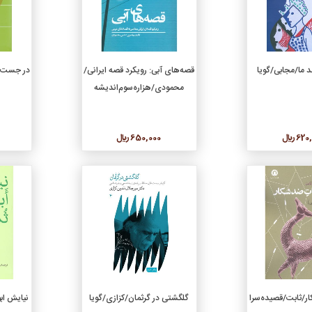
دن به سبد خرید
افزودن به سبد خرید
د ما/مجابی/گویا
قصه‌های آبی: رویکرد قصه ایرانی/
در جست‌و
محمودی/هزاره‌سوم‌اندیشه
6 ريال
650,000 ريال
جزئیات
جزئیات
دن به سبد خرید
افزودن به سبد خرید
ر/ثابت/قصیده‌سرا
گلگشتی در گرثمان/کزازی/گویا
نیایش اب