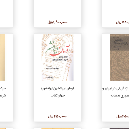
5 ريال
1,900,000 ريال
جزئیات
جزئیات
دن به سبد خرید
افزودن به سبد خرید
 من [2]: واژه‌گزینی در ایران و
آرمان ایرانشهر/ایرانشهر/
سرگذ
صوری/دیبایه
جهان‌کتاب
شریع
6 ريال
450,000 ريال