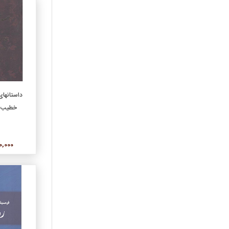
فلسفه
فني، مهندسي
فيلمنامه
قانون و حقوق
قرآن، قرآن‌پژوهي،
اسلام‌شناسي
کودک و نوجوان
افزو
داستانهای
لوح فشرده، صوتي
خطیب‎‌رهبر/مهتاب
مجموعه ترانه
مديريت
معماري
500,000
موسيقي
نشريات
نمايشنامه
ورزشي
هنر