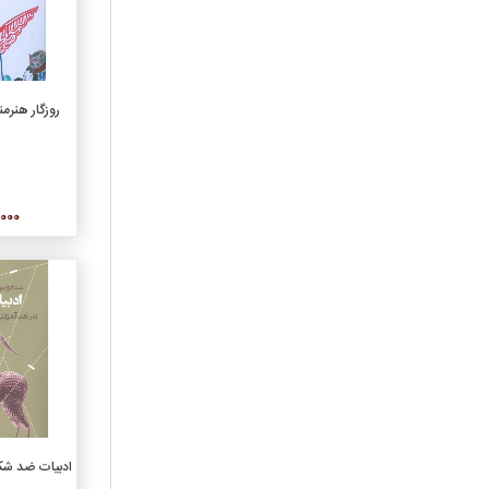
موسيقي
نشريات
نمايشنامه
افزو
ورزشي
روزگار هنرمن
هنر
گروه فرعی
ادبيات ايران
20,000
ادبيات جهان
اقتصاد و بورس
بهداشت و پزشکي
تاريخ ايران
تاريخ جهان
خانواده
داستان‌هاي کوتاه ترجمه
داستان‌هاي کوتاه فارسي
افزو
درباره‌ي سينما و تئاتر
ادبیات ضد شکا