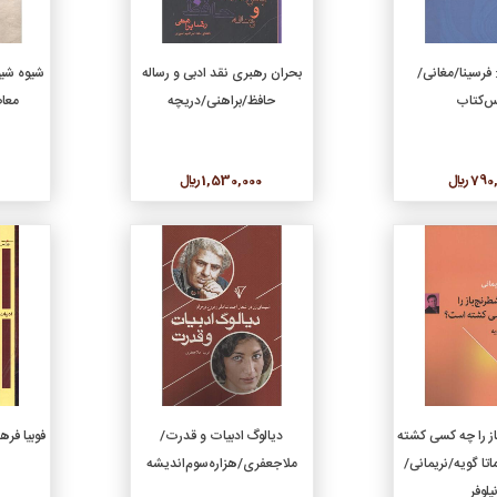
دن به سبد خرید
افزودن به سبد خرید
 فرسینا/مغانی/
بحران رهبری نقد ادبی و رساله
س‌کتاب
حافظ/براهنی/دریچه
معا
7 ريال
1,530,000 ريال
جزئیات
جزئیات
دن به سبد خرید
افزودن به سبد خرید
از را چه کسی کشته
دیالوگ ادبیات و قدرت/
فوبیا فر
تا گویه/نریمانی/
ملاجعفری/هزاره‌سوم‌اندیشه
یلوفر