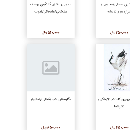
افزودن به سبد خرید
افزودن به سبد خرید
 دری سخنی/محبوبی/
معجون عشق: گفتگوی یوسف
زاره‌‌‌سوم‌اندیشه
علیخانی/علیخانی/آموت
250,000 ريال
510,000 ريال
جزئیات
جزئیات
افزودن به سبد خرید
افزودن به سبد خرید
با اسب چوبین کلمات: 3/ملکی/
نگارستان ادب/کمالی‌نهاد/زوار
نشرشما
450,000 ريال
850,000 ريال