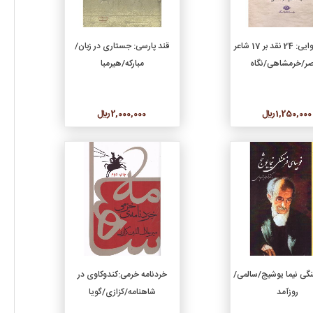
افزودن به سبد خرید
افزودن به سبد خرید
شیوه شیوایی: 24 نقد بر 17 شاعر
قند پارسی: جستاری در زبان/
صر/خرمشاهی/نگاه
مبارکه/هیرمبا
1,250,000 ريال
2,000,000 ريال
جزئیات
جزئیات
افزودن به سبد خرید
افزودن به سبد خرید
هنگی نیما یوشیج/سالمی/
خردنامه خرمی:کندوکاوی در
روزآمد
شاهنامه/کزازی/گویا