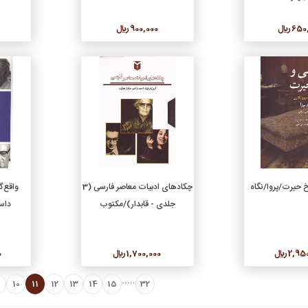
6 ريال
900,000 ريال
جزئیات
جزئیات
دن به سبد خرید
افزودن به سبد خرید
 حیرت/پروا/نگاه
چکادهای ادبیات معاصر فارسی (3
واقع‌گ
جلدی - قابدار)/مکتوب
داس
2, ريال
1,700,000 ريال
0
.....
10
11
12
13
14
15
32