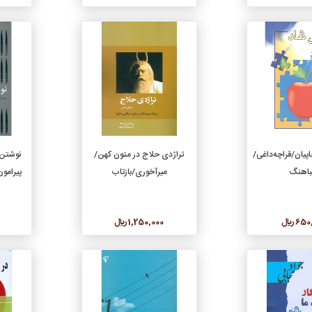
جزئیات
جزئیات
دن به سبد خرید
افزودن به سبد خرید
پیان/قراچه‌داغی/
تراژدی حلاج در متون کهن/
نوشتن 
اهنگ
میرآخوری/بازتاب
پیرامو
6 ريال
1,250,000 ريال
جزئیات
جزئیات