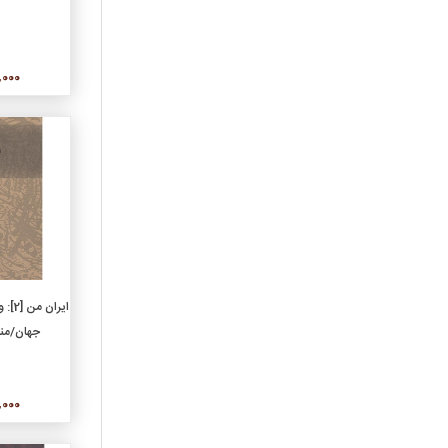
رمان‌هاي ترجمه
رمان‌هاي فارسي
روان‌شناسي
80,000
زبان اصلي
زبان و زبان‌شناسي
زندگي نامه، خاطرات
سرگرمي، عمومي، آشپزي
سياست
شعر ترجمه
شعر کلاسيک فارسي
شعر نو فارسي
افزو
عرفان
ایران
عکس و عکاسي
جهان/من
علمي
علوم اجتماعي
50,000
علوم تربيتي
فرهنگ و واژه‌نامه