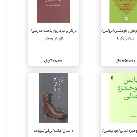
افزودن به سبد خرید
افزودن به سبد خرید
‌جوی خویشتن/بروکس/
بازنگری در تاریخ بلاغت مدرسی/
سلامی/گویا
تقویان/سخن
850,000 ريال
900,000 ريال
جزئیات
جزئیات
افزودن به سبد خرید
افزودن به سبد خرید
وحمزه ثمالی/جهانبخش/
داستان چکمه/بزرگی/روزآمد