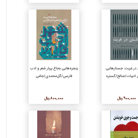
جزئیات
جزئیات
افزودن به سبد خرید
افزودن به سبد خرید
در غربت: جستارهایی
پنجره‌هایی به‌باغ پربار شعر و ادب
ن ادبیات/صالح/گستره
فارسی/گل‌محمدی/جامی
900,000 ريال
800,000 ريال
جزئیات
جزئیات