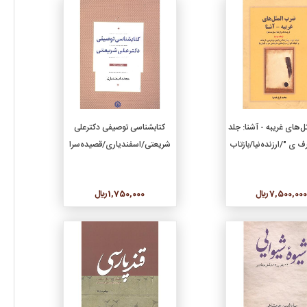
جزئیات
جزئیات
افزودن به سبد خرید
افزودن به سبد خرید
‌های غریبه - آشنا: جلد
کتابشناسی توصیفی دکترعلی
 ی "/ارزنده‌نیا/بازتاب
شریعتی/اسفندیاری/قصیده‌سرا
7,500,00 ريال
1,750,000 ريال
جزئیات
جزئیات