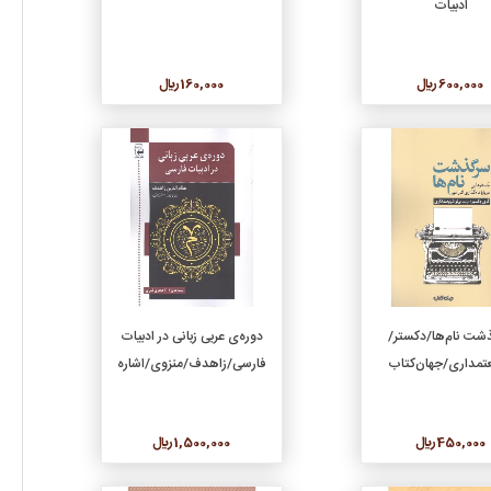
ادبیات
600,000 ريال
160,000 ريال
جزئیات
جزئیات
افزودن به سبد خرید
افزودن به سبد خرید
شت نام‌ها/دکستر/
دوره‌ی عربی زبانی در ادبیات
تمداری/جهان‌کتاب
فارسی/زاهدف/منزوی/اشاره
450,000 ريال
1,500,000 ريال