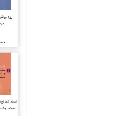
افزو
روح رواگو:
پار
90,000
افزو
استاد شطرنج‌‌ب
است؟: یک ‌ما
ن