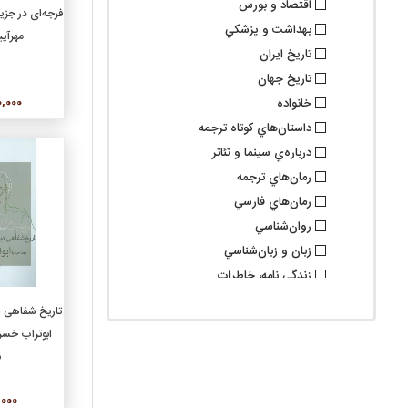
اقتصاد و بورس
افزو
بهداشت و پزشکي
مهرآی
تاريخ ايران
تاريخ جهان
000,000
خانواده
داستان‌هاي کوتاه ترجمه
درباره‌ي سينما و تئاتر
رمان‌هاي ترجمه
رمان‌هاي فارسي
روان‌شناسي
زبان و زبان‌شناسي
زندگي نامه، خاطرات
سرگرمي، عمومي، آشپزي
افزو
تاریخ شفاهی اد
سياست
ابوتراب خس
شعر ترجمه
ن
شعر کلاسيک فارسي
شعر نو فارسي
00,000