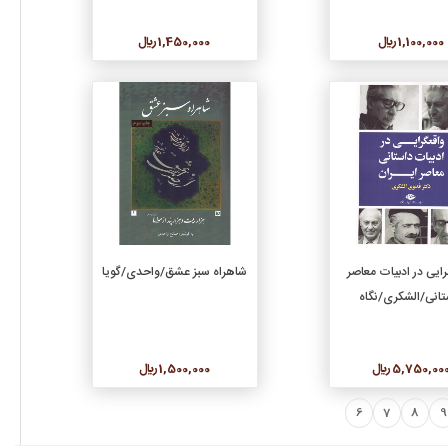
1,100,000 ريال
1,450,000 ريال
جزئیات
جزئیات
افزودن به سبد خرید
افزودن به سبد خرید
رایی در ادبیات معاصر
شاهراه سبز عشق/واحدی/گویا
تانی/الشکری/نگاه
5,750,00 ريال
1,500,000 ريال
6
7
8
9