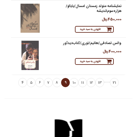
نمایشنامه متولد زمستان امسال/بابالو/
هزاره‌‌سوم‌‌اندیشه
450,000 ريال
افزودن به سبد خرید
والس تصادفی/هائیم/نوری/کتاب‌دیدآور
400,000 ريال
افزودن به سبد خرید
.....
4
5
6
7
8
9
10
11
12
13
21