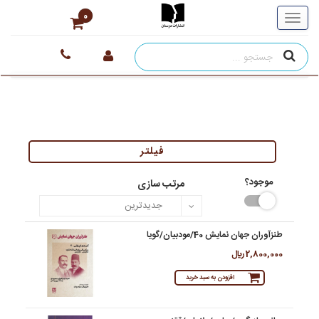
0
فیلتر
موجود؟
مرتب سازی
طنزآوران جهان نمایش 40/مودبیان/گویا
2,800,000 ريال
افزودن به سبد خرید