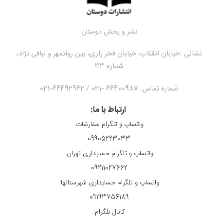
نشر و پخش دوستان
نشانی :
خیابان انقلاب، خیابان فخر رازی، بین روانمهر و لبافی نژاد،
شماره ۳۳
شماره تماس: 66400987 -021 / 66492962-021
ارتباط با ما:
واتساپ و تلگرام سفارشات:
09905223033
واتساپ و تلگرام حسابداری تهران:
09211027662
واتساپ و تلگرام حسابداری شهرستانها:
09193756189
کانال تلگرام: