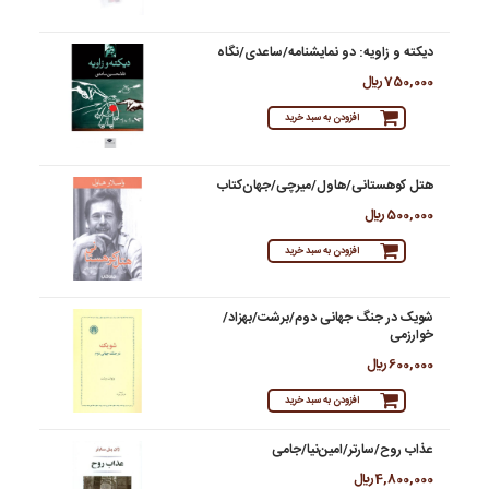
دیکته و زاویه: دو نمایشنامه/ساعدی/نگاه
750,000 ريال
افزودن به سبد خرید
هتل کوهستانی/هاول/میرچی/جهان‌کتاب
500,000 ريال
افزودن به سبد خرید
شویک در جنگ جهانی دوم/برشت/بهزاد/
خوارزمی
600,000 ريال
افزودن به سبد خرید
عذاب روح/سارتر/امین‌نیا/جامی
4,800,000 ريال