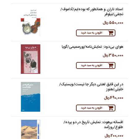
استاد تاران و همانطور که بوده‌ایم/آداموف/
نجفی/نیلوفر
550,000 ريال
افزودن به سبد خرید
هوای بی‌دود: نمایش‌نامه/پورصمیمی/گویا
350,000 ريال
افزودن به سبد خرید
در این قایق لعنتی دیگر جا نیست/ویسنیک/
خلیلی/هنوز
490,000 ريال
افزودن به سبد خرید
افسانه برهوت: نمایش تاریخ در دو پرده/
طلوع/روزآمد
200,000 ريال