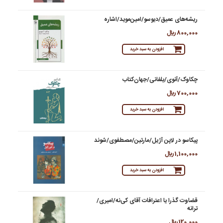
ریشه‌های عمیق/دیوسو/امین‌موید/اشاره
800,000 ريال
افزودن به سبد خرید
چکاوک/آنوی/یلفانی/جهان‌کتاب
700,000 ريال
افزودن به سبد خرید
پیکاسو در لاپن آژیل/مارتین/مصطفوی/شوند
1,100,000 ريال
افزودن به سبد خرید
قضاوت گذرا یا اعترافات آقای کی‌نه/امیری/
ترانه
120,000 ريال