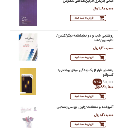
مبانی بازیگری/مرلین/ملاعلی/ققنوس
2,800,000 ريال
افزودن به سبد خرید
روشنایی شب و دو نمایشنامه دیگر/گتس/
لطیف‌پور/دهما
1,300,000 ريال
افزودن به سبد خرید
راهنمای فرار از یک زندگی موفق/واحدی/
کندوکاو
%25
910,000
682,500 ريال
افزودن به سبد خرید
آشپزخانه و متعلقات/ژاوی /یونس‌زاده/نی
1,200,000 ريال
افزودن به سبد خرید