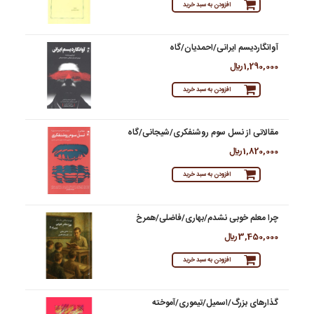
افزودن به سبد خرید
آوانگاردیسم ایرانی/احمدیان/گاه
1,290,000 ريال
افزودن به سبد خرید
مقالاتی از نسل سوم روشنفکری/شیجانی/گاه
1,820,000 ريال
افزودن به سبد خرید
چرا معلم خوبی نشدم/بهاری/فاضلی/همرخ
3,450,000 ريال
افزودن به سبد خرید
گذارهای بزرگ/اسمیل/تیموری/آموخته