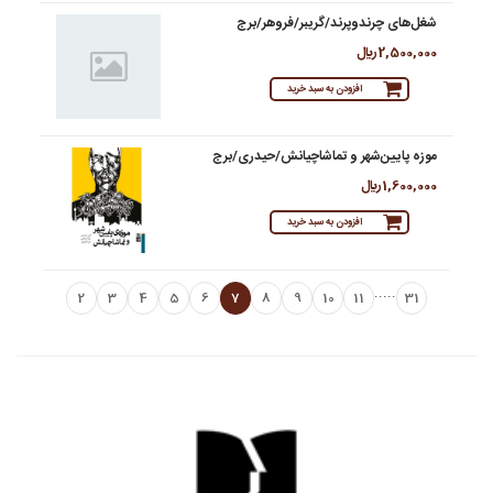
شغل‌های چرندوپرند/گریبر/فروهر/برج
2,500,000 ريال
افزودن به سبد خرید
موزه پایین‌شهر و تماشاچیانش/حیدری/برج
1,600,000 ريال
افزودن به سبد خرید
.....
2
3
4
5
6
7
8
9
10
11
31