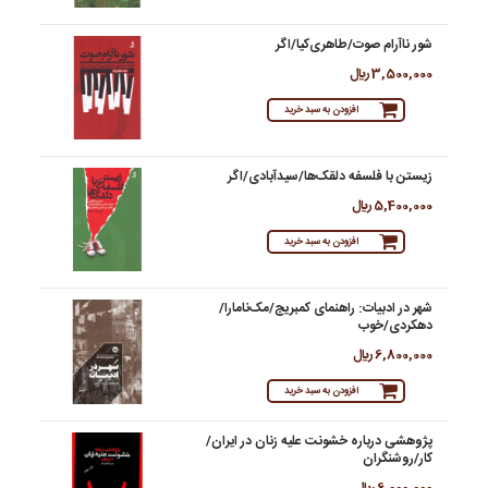
شور ناآرام صوت/طاهری‌کیا/اگر
3,500,000 ريال
افزودن به سبد خرید
زیستن با فلسفه دلقک‌ها/سیدآبادی/اگر
5,400,000 ريال
افزودن به سبد خرید
شهر در ادبیات: راهنمای کمبریج/مک‌‌نامارا/
دهکردی/خوب
6,800,000 ريال
افزودن به سبد خرید
پژوهشی درباره خشونت علیه زنان در ایران/
کار/روشنگران
6,000,000 ريال