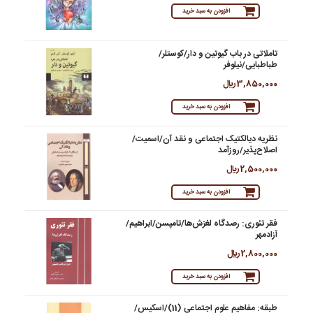
افزودن به سبد خرید
تاملاتی در باب گیوتین و دار/کوستلر/
طباطبایی/نیلوفر
3,850,000 ريال
افزودن به سبد خرید
نظریه دیالکتیک اجتماعی و نقد آن/اسمیت/
اصلاح‌پذیر/روزآمد
2,500,000 ريال
افزودن به سبد خرید
فقر تئوری: رصدگاه لغزش‌ها/تامپسن/ابراهیم/
آزادمهر
2,800,000 ريال
افزودن به سبد خرید
طبقه: مفاهیم علوم اجتماعی (11)/اسکیس/