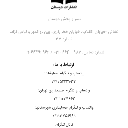
نشر و پخش دوستان
نشانی :
خیابان انقلاب، خیابان فخر رازی، بین روانمهر و لبافی نژاد،
شماره ۳۳
شماره تماس: 66400987 -021 / 66492962-021
ارتباط با ما:
واتساپ و تلگرام سفارشات:
09905223033
واتساپ و تلگرام حسابداری تهران:
09211027662
واتساپ و تلگرام حسابداری شهرستانها:
09193756189
کانال تلگرام: