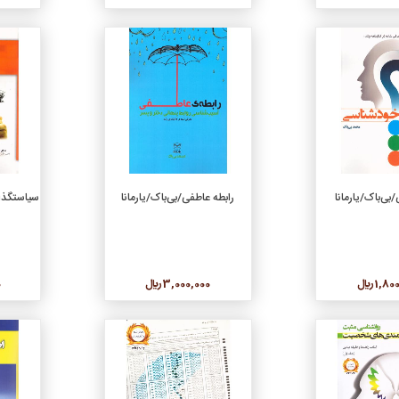
جزئیات
جزئیات
دن به سبد خرید
افزودن به سبد خرید
ی‌باک/یارمانا
رابطه عاطفی/بی‌باک/یارمانا
سیاستگذا
1, ريال
3,000,000 ريال
0
جزئیات
جزئیات