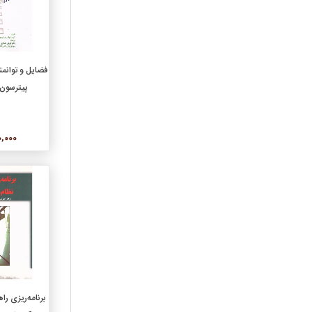
موسيقي
نشريات
نمايشنامه
افزو
ورزشي
فضایل و توان
هنر
پیترسون/
گروه فرعی
ادبيات ايران
800,000
ادبيات جهان
اقتصاد و بورس
بهداشت و پزشکي
تاريخ ايران
تاريخ جهان
خانواده
داستان‌هاي کوتاه ترجمه
داستان‌هاي کوتاه فارسي
افزو
درباره‌ي سينما و تئاتر
برنامه‌ریزی را