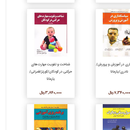
جزئیات
جزئیات
افزودن به سبد خرید
افزودن به سبد خرید
ری در آموزش و پرورش/
شناخت و تقویت مهارت‌های
نادری/یارمانا
حرکتی در کودکان/کورتز/قمرانی/
یارمانا
7,340,00 ريال
3,840,000 ريال
جزئیات
جزئیات