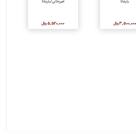
یارمانا
امیرخانی/یارمانا
3,500,00 ريال
5,520,000 ريال