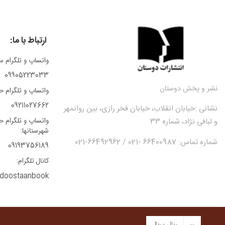
فلسفه
فني، مهندسي
فيلمنامه
ارتباط با ما:
قانون و حقوق
واتساپ و تلگرام س
قرآن، قرآن‌پژوهي،
اسلام‌شناسي
09905223033
کودک و نوجوان
نشر و پخش دوستان
واتساپ و تلگرام ح
لوح فشرده، صوتي
09211027662
نشانی :
خیابان انقلاب، خیابان فخر رازی، بین روانمهر
مجموعه ترانه
واتساپ و تلگرام ح
و لبافی نژاد، شماره ۳۳
مديريت
شهرستانها:
معماري
شماره تماس: 66400987 -021 / 66492962-021
09193756189
موسيقي
کانال تلگرام:
نشريات
doostaanbook
نمايشنامه
ورزشي
هنر