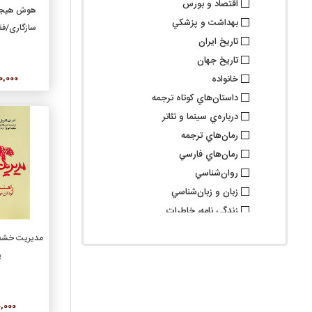
اقتصاد و بورس
افزو
هوش هیجان
بهداشت و پزشکي
سازگاری/فقیه
تاريخ ايران
تاريخ جهان
840,000
خانواده
داستان‌هاي کوتاه ترجمه
درباره‌ي سينما و تئاتر
رمان‌هاي ترجمه
رمان‌هاي فارسي
روان‌شناسي
زبان و زبان‌شناسي
زندگي نامه، خاطرات
سرگرمي، عمومي، آشپزي
افزو
مدیریت خشم/
سياست
ی
شعر ترجمه
شعر کلاسيک فارسي
شعر نو فارسي
200,000