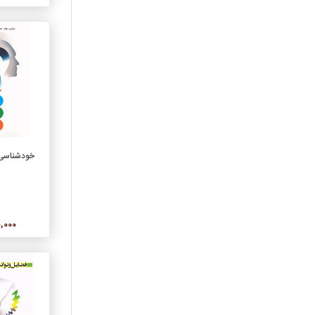
عرفان
عکس و عکاسي
علمي
علوم اجتماعي
علوم تربيتي
فرهنگ و واژه‌نامه
فلسفه
فني، مهندسي
افزو
خودشناسی/ب
فيلمنامه
قانون و حقوق
قرآن، قرآن‌پژوهي،
اسلام‌شناسي
800,000
کودک و نوجوان
لوح فشرده، صوتي
مجموعه ترانه
مديريت
معماري