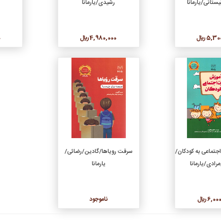
ستانی/یارمانا
رشیدی/یارمانا
5, ريال
4,980,000 ريال
0
جزئیات
جزئیات
دن به سبد خرید
جتماعی به کودکان/
سرقت رویاها/گادین/رضائی/
رادی/یارمانا
یارمانا
6, ريال
ناموجود