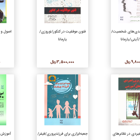
دن به سبد خرید
افزودن به سبد خرید
مندی‌های شخصیت/
فنون موفقیت در کنکور/نوروزی/
اصول و م
آیتی/یارمانا
یارمانا
9, ريال
3,500,000 ريال
0
جزئیات
جزئیات
دن به سبد خرید
افزودن به سبد خرید
هبردی در نظام‌های
جعبه‌ابزاری برای فرزندپروری/فیفر/
آموزش ت