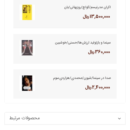
اکران مدرنیسم/کواچ/روزبهانی/بان
13,500,000 ريال
سینما و بازتولید ارزش‌ها/حسنی/خوشبین
360,000 ريال
صدا در سینما/شیون/محمدی/هزاره‌ی‌‌سوم
2,400,000 ريال
محصولات مرتبط