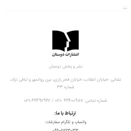
; ;
نشر و پخش دوستان
نشانی :
خیابان انقلاب، خیابان فخر رازی، بین روانمهر و لبافی نژاد،
شماره ۳۳
شماره تماس: 66400987 -021 / 66492962-021
ارتباط با ما:
واتساپ و تلگرام سفارشات: