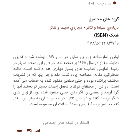
سال چاپ: 1404
گروه های محصول
درباره‌ي سينما و تئاتر
-
درباره‌ي سينما و تئاتر
شابک (ISBN)
9789644483790
اولین نمایشنامۀ ژان پل سارتر در سال ۱۹۴۰ نوشته شد و آخرین
نمایشنامۀ او در سال ۱۹۶۵ بر صحنه آمد. در طی این مدت، سارتر در
زمینۀ نمایش فعالیت های بسیار دیگری هم داشته است، مانند
سخنرانی، مقاله، مصاحبه، یادداشت، نقد و جز اینها که در نشریات
مختلف پراکنده بوده و حتی بعضی مفقود شده به حساب می آمده
است. دو تن از محققان کوشا با تحمل زحمات بسیار توانستند آنها را
گرد آورند و بعضی را، اگر متن اصلی مفقود شده بود، از زبان های
دیگر ترجمه کنند و در سال ۱۹۷۳ در مجموعه ای به چاپ برسانند.
کتاب حاضر ترجمۀ فارسی عمدۀ مقالات آن مجموعه است.
انتشار در شبکه های اجتماعی