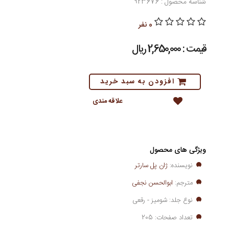
شناسه محصول : 923676
0 نفر
قیمت : 2,650,000 ريال
افزودن به سبد خرید
علاقه مندی
ویژگی های محصول
نویسنده:
ژان پل سارتر
مترجم:
ابوالحسن نجفی
نوع جلد: شومیز - رقعی
تعداد صفحات: 205