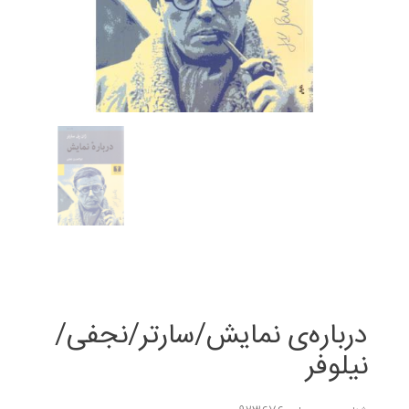
درباره‌ی نمایش/سارتر/نجفی/
نیلوفر