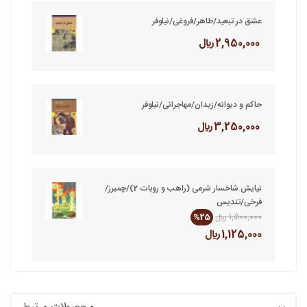
عشق در تبعید/طاهر/فروغی/نیلوفر
2,950,000 ريال
حاکم و دیوانه/زیدان/مهاجرانی/نیلوفر
3,250,000 ريال
نیایش شاخسار شرمی (راهب و روبات 2)/چمبرز/
فرخی/تندیس
1,500,000 ريال
%25
1,125,000 ريال