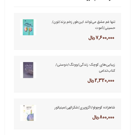
تنها غم عشق می‌تواند این‌طور زخم بزند/تون/
حسینی/آموت
7,600,000 ريال
زیبایی‌های کوچک زندگی/وونگ/دوستی/
کتاب‌تداعی
2,320,000 ريال
شاهزاده کوچولو/اگزوپری/شکرالهی/مینیاتور
800,000 ريال