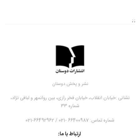
; ;
نشر و پخش دوستان
نشانی :
خیابان انقلاب، خیابان فخر رازی، بین روانمهر و لبافی نژاد،
شماره ۳۳
شماره تماس: 66400987 -021 / 66492962-021
ارتباط با ما: