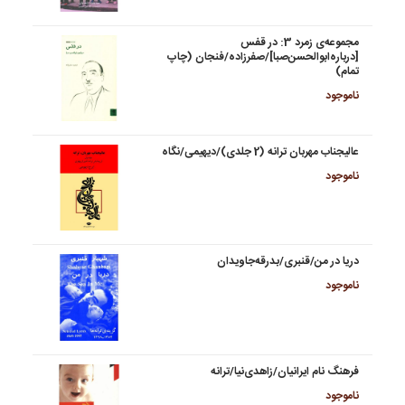
مجموعه‌ی زمرد 3: در قفس
[درباره‌ابوالحسن‌صبا]/صفرزاده/فنجان (چاپ
تمام)
ناموجود
عالیجناب مهربان ترانه (2 جلدی)/دیهیمی/نگاه
ناموجود
دریا در من/قنبری/بدرقه‌جاویدان
ناموجود
فرهنگ نام ایرانیان/زاهدی‌نیا/ترانه
ناموجود