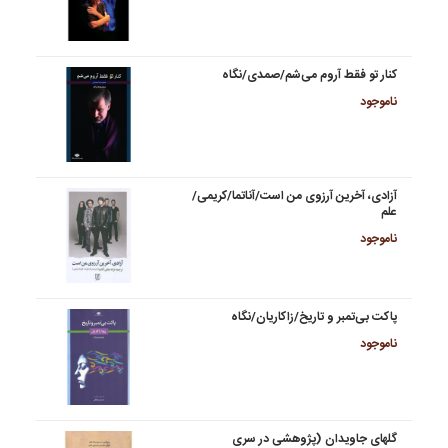
کنار تو فقط آروم می‌شم/صمدی/نگاه
ناموجود
آزادی، آخرین آرزوی من است/آناتما/کریمی/
علم
ناموجود
پاکت بی‌تمبر و تاریخ/زاکاریان/نگاه
ناموجود
گلهای جاویدان (پژوهشی در سری