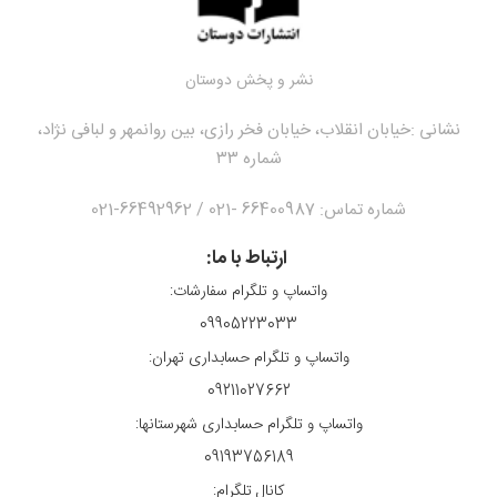
نشر و پخش دوستان
نشانی :
خیابان انقلاب، خیابان فخر رازی، بین روانمهر و لبافی نژاد،
شماره ۳۳
شماره تماس: 66400987 -021 / 66492962-021
ارتباط با ما:
واتساپ و تلگرام سفارشات:
09905223033
واتساپ و تلگرام حسابداری تهران:
09211027662
واتساپ و تلگرام حسابداری شهرستانها:
09193756189
کانال تلگرام: