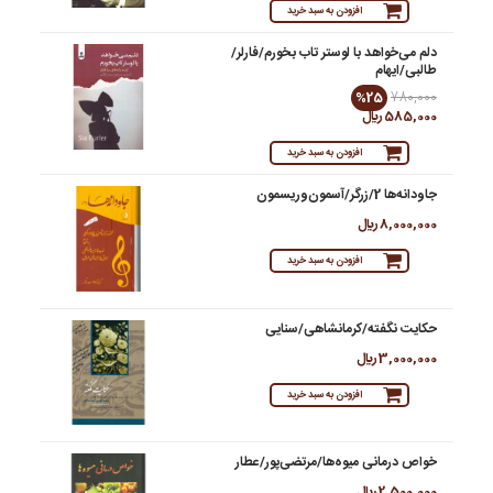
افزودن به سبد خرید
دلم می‌خواهد با لوستر تاب بخورم/فارلر/
طالبی/ایهام
%25
780,000
585,000 ريال
افزودن به سبد خرید
جاودانه‌ها 2/زرگر/آسمون‌وریسمون
8,000,000 ريال
افزودن به سبد خرید
حکایت نگفته/کرمانشاهی/سنایی
3,000,000 ريال
افزودن به سبد خرید
خواص درمانی میوه‌ها/مرتضی‌پور/عطار
2,500,000 ريال