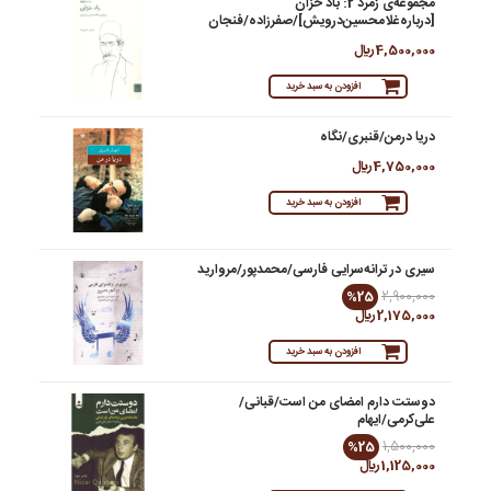
مجموعه‌ی زمرد 2: باد خزان
[درباره‌غلامحسین‌درویش]/صفرزاده/فنجان
4,500,000 ريال
افزودن به سبد خرید
دریا در‌من/قنبری/نگاه
4,750,000 ريال
افزودن به سبد خرید
سیری در ترانه‌سرایی فارسی/محمدپور/مروارید
%25
2,900,000
2,175,000 ريال
افزودن به سبد خرید
دوستت دارم امضای من است/قبانی/
علی‌کرمی/ایهام
%25
1,500,000
1,125,000 ريال