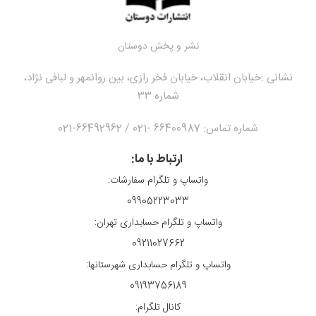
نشر و پخش دوستان
نشانی :
خیابان انقلاب، خیابان فخر رازی، بین روانمهر و لبافی نژاد،
شماره ۳۳
شماره تماس: 66400987 -021 / 66492962-021
ارتباط با ما:
واتساپ و تلگرام سفارشات:
09905223033
واتساپ و تلگرام حسابداری تهران:
09211027662
واتساپ و تلگرام حسابداری شهرستانها:
09193756189
کانال تلگرام: