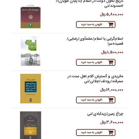
تاریخ تحول دولت در اسلام (تا پایان امویان)/
احمدوند/نی
5,800,000 ريال
افزودن به سبد خرید
اسلام‌گرایی یا اسلام/عشمآوی/رضایی/
قصیده‌سرا
1,500,000 ريال
افزودن به سبد خرید
ماتریدی و گسترش کلام اهل سنت در
سمرقند/رودلف/جلالی/نی
16,000,000 ريال
افزودن به سبد خرید
چراغ زمین/زیدآبادی/نی
3,600,000 ريال
افزودن به سبد خرید