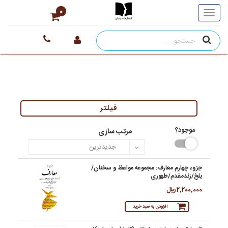
0
فیلتر
موجود؟
مرتب سازی
جزوء چهارم معارف: مجموعه مواعظ و سخنان/
بلخ/زند‌مقدم/طهوری
2,200,000 ريال
افزودن به سبد خرید