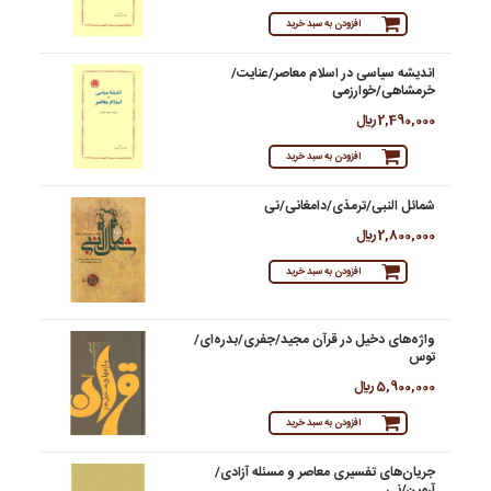
افزودن به سبد خرید
اندیشه سیاسی در اسلام معاصر/عنایت/
خرمشاهی/خوارزمی
2,490,000 ريال
افزودن به سبد خرید
شمائل النبی/ترمذی/دامغانی/نی
2,800,000 ريال
افزودن به سبد خرید
واژه‌های دخیل در قرآن مجید/جفری/بدره‌ای/
توس
5,900,000 ريال
افزودن به سبد خرید
جریان‌های تفسیری معاصر و مسئله آزادی/
آرمین/نی