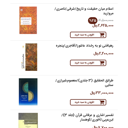
اسلام میان حقیقت و تاریخ/شرفی/ناصری/
مروارید
%25
3,500,000
2,625,000 ريال
افزودن به سبد خرید
رهیافتی نو به رخداد عاشورا/آقاجری/پنجره
2,200,000 ريال
افزودن به سبد خرید
طرائق الحقایق (3 جلدی)/معصوم‌شیرازی/
سنایی
33,000,000 ريال
افزودن به سبد خرید
تفسیر اشاری و عرفانی قرآن (جلد 3)/
ابن‌عربی/آخوری/کوهسار
7,700,000 ريال